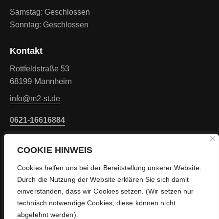
Samstag: Geschlossen
Sonntag: Geschlossen
Kontakt
Rottfeldstraße 53
68199 Mannheim
info@m2-st.de
0621-16616884
Rechtliches
COOKIE HINWEIS
Impressum
Cookies helfen uns bei der Bereitstellung unserer Website.
Datenschutz
Durch die Nutzung der Website erklären Sie sich damit
einverstanden, dass wir Cookies setzen. (Wir setzen nur
technisch notwendige Cookies, diese können nicht
Folgen Sie uns
abgelehnt werden).