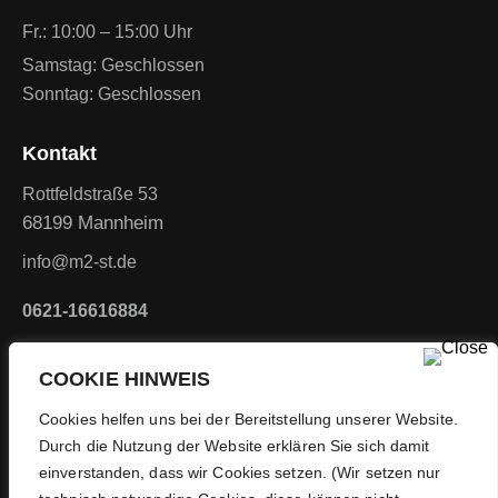
Fr.: 10:00 – 15:00 Uhr
Samstag: Geschlossen
Sonntag: Geschlossen
Kontakt
Rottfeldstraße 53
68199 Mannheim
info@m2-st.de
0621-16616884
Rechtliches
COOKIE HINWEIS
Impressum
Cookies helfen uns bei der Bereitstellung unserer Website.
Datenschutz
Durch die Nutzung der Website erklären Sie sich damit
einverstanden, dass wir Cookies setzen. (Wir setzen nur